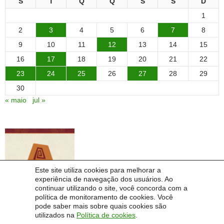
S
T
Q
Q
S
S
D
1
2
3
4
5
6
7
8
9
10
11
12
13
14
15
16
17
18
19
20
21
22
23
24
25
26
27
28
29
30
« maio
jul »
Este site utiliza cookies para melhorar a
experiência de navegação dos usuários. Ao
continuar utilizando o site, você concorda com a
política de monitoramento de cookies. Você
pode saber mais sobre quais cookies são
utilizados na
Política de cookies
.