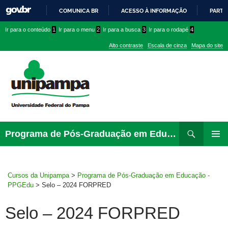
COMUNICA BR
ACESSO À INFORMAÇÃO
PARTI
IR
Ir
Ir
Ir
Ir para o conteúdo
1
Ir para o menu
2
Ir para a busca
3
Ir para o rodapé
4
PARA
para
para
para
O
Alto contraste
Escala de cinza
Mapa do site
CONTEÚDO
conteúdo
menu
menu
superior
lateral
Pesquisar
Ir
Programa de Pós-Graduação em Educação – PPGEdu
para
MENU
rodapé
PRINCI
Cursos da Unipampa
>
Programa de Pós-Graduação em Educação -
PPGEdu
>
Selo – 2024 FORPRED
Selo – 2024 FORPRED