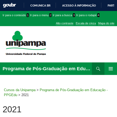
COMUNICA BR
ACESSO À INFORMAÇÃO
PARTI
IR
Ir
Ir
Ir
Ir para o conteúdo
1
Ir para o menu
2
Ir para a busca
3
Ir para o rodapé
4
PARA
para
para
para
O
Alto contraste
Escala de cinza
Mapa do site
CONTEÚDO
conteúdo
menu
menu
superior
lateral
Pesquisar
Ir
Programa de Pós-Graduação em Educação – PPGEdu
para
MENU
rodapé
PRINCI
Cursos da Unipampa
>
Programa de Pós-Graduação em Educação -
PPGEdu
>
2021
2021