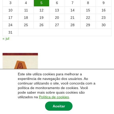
3
4
5
6
7
8
9
10
11
12
13
14
15
16
17
18
19
20
21
22
23
24
25
26
27
28
29
30
31
« jul
Este site utiliza cookies para melhorar a
experiência de navegação dos usuários. Ao
continuar utilizando o site, você concorda com a
política de monitoramento de cookies. Você
pode saber mais sobre quais cookies são
utilizados na
Política de cookies
.
Aceitar