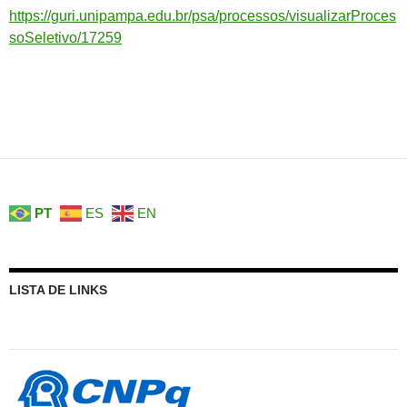
https://guri.unipampa.edu.br/psa/processos/visualizarProces
soSeletivo/17259
PT
ES
EN
LISTA DE LINKS