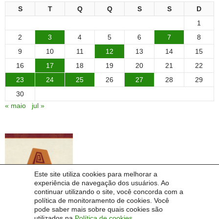
S
T
Q
Q
S
S
D
1
2
3
4
5
6
7
8
9
10
11
12
13
14
15
16
17
18
19
20
21
22
23
24
25
26
27
28
29
30
« maio
jul »
Este site utiliza cookies para melhorar a
experiência de navegação dos usuários. Ao
continuar utilizando o site, você concorda com a
política de monitoramento de cookies. Você
pode saber mais sobre quais cookies são
utilizados na
Política de cookies
.