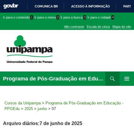
COMUNICA BR
ACESSO À INFORMAÇÃO
PARTI
IR
Ir
Ir
Ir
Ir para o conteúdo
1
Ir para o menu
2
Ir para a busca
3
Ir para o rodapé
4
PARA
para
para
para
O
Alto contraste
Escala de cinza
Mapa do site
CONTEÚDO
conteúdo
menu
menu
superior
lateral
Pesquisar
Ir
Programa de Pós-Graduação em Educação – PPGEdu
para
MENU
rodapé
PRINCI
Cursos da Unipampa
>
Programa de Pós-Graduação em Educação -
PPGEdu
>
2025
>
junho
>
07
Arquivo diários:7 de junho de 2025