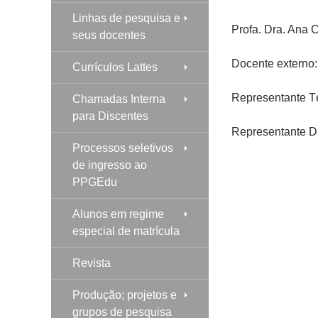
Linhas de pesquisa e
Profa. Dra. Ana C
seus docentes
Docente externo: 
Currículos Lattes
Representante T
Chamadas Interna
para Discentes
Representante Di
Processos seletivos
de ingresso ao
PPGEdu
Alunos em regime
especial de matrícula
Revista
Produção; projetos e
grupos de pesquisa