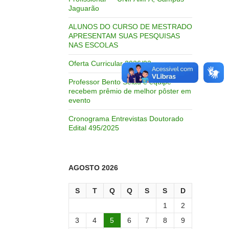
Jaguarão
ALUNOS DO CURSO DE MESTRADO
APRESENTAM SUAS PESQUISAS
NAS ESCOLAS
Oferta Curricular 2026/02
Professor Bento Selau e equipe
recebem prêmio de melhor pôster em
evento
Cronograma Entrevistas Doutorado
Edital 495/2025
AGOSTO 2026
S
T
Q
Q
S
S
D
1
2
3
4
5
6
7
8
9