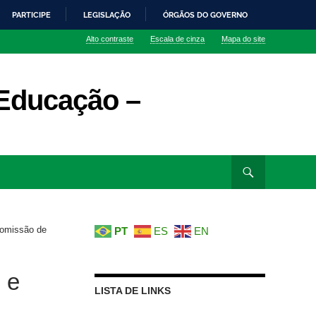
PARTICIPE
LEGISLAÇÃO
ÓRGÃOS DO GOVERNO
Alto contraste
Escala de cinza
Mapa do site
Educação –
omissão de
PT
ES
EN
 e
LISTA DE LINKS