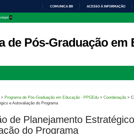
COMUNICA BR
ACESSO À INFORMAÇÃO
IR
 rodapé
4
PARA
O
CONTEÚDO
a de Pós-Graduação em 
Ir
para
rodapé
>
Programa de Pós-Graduação em Educação - PPGEdu
>
Coordenação
>
C
égico e Autovaliação do Programa
o de Planejamento Estratégico
iação do Programa