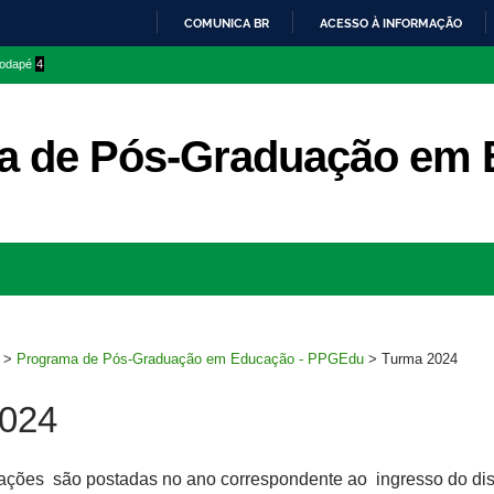
COMUNICA BR
ACESSO À INFORMAÇÃO
IR
 rodapé
4
PARA
O
CONTEÚDO
a de Pós-Graduação em 
Ir
para
rodapé
>
Programa de Pós-Graduação em Educação - PPGEdu
>
Turma 2024
024
tações são postadas no ano correspondente ao ingresso do di