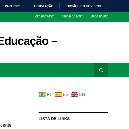
PARTICIPE
LEGISLAÇÃO
ÓRGÃOS DO GOVERNO
Alto contraste
Escala de cinza
Mapa do site
Educação –
PT
ES
EN
LISTA DE LINKS
scente