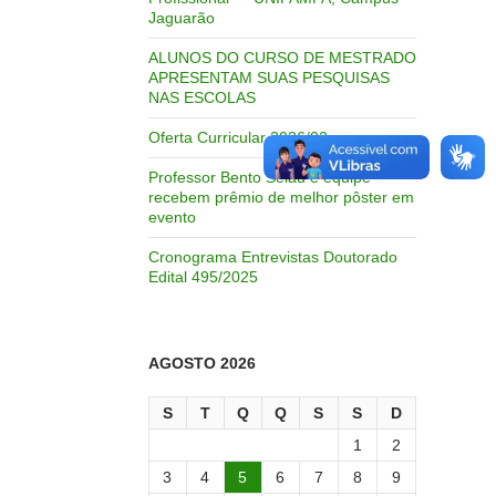
Jaguarão
ALUNOS DO CURSO DE MESTRADO
APRESENTAM SUAS PESQUISAS
NAS ESCOLAS
Oferta Curricular 2026/02
Professor Bento Selau e equipe
recebem prêmio de melhor pôster em
evento
Cronograma Entrevistas Doutorado
Edital 495/2025
AGOSTO 2026
S
T
Q
Q
S
S
D
1
2
3
4
5
6
7
8
9