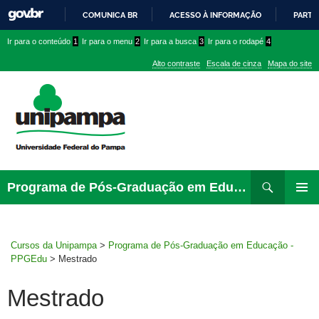
COMUNICA BR
ACESSO À INFORMAÇÃO
PARTI
IR
Ir
Ir
Ir
Ir para o conteúdo
1
Ir para o menu
2
Ir para a busca
3
Ir para o rodapé
4
PARA
para
para
para
O
Alto contraste
Escala de cinza
Mapa do site
CONTEÚDO
conteúdo
menu
menu
superior
lateral
Pesquisar
Ir
Programa de Pós-Graduação em Educação – PPGEdu
para
MENU
rodapé
PRINCI
Cursos da Unipampa
>
Programa de Pós-Graduação em Educação -
PPGEdu
>
Mestrado
Mestrado