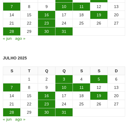
7
8
9
10
11
12
13
14
15
16
17
18
19
20
21
22
23
24
25
26
27
28
29
30
31
« jun
ago »
JULHO 2025
S
T
Q
Q
S
S
D
1
2
3
4
5
6
7
8
9
10
11
12
13
14
15
16
17
18
19
20
21
22
23
24
25
26
27
28
29
30
31
« jun
ago »