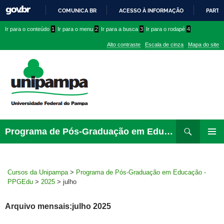
COMUNICA BR
ACESSO À INFORMAÇÃO
PARTI
IR
Ir
Ir
Ir
Ir para o conteúdo
1
Ir para o menu
2
Ir para a busca
3
Ir para o rodapé
4
PARA
para
para
para
O
Alto contraste
Escala de cinza
Mapa do site
CONTEÚDO
conteúdo
menu
menu
superior
lateral
Pesquisar
Ir
Programa de Pós-Graduação em Educação – PPGEdu
para
MENU
rodapé
PRINCI
Cursos da Unipampa
>
Programa de Pós-Graduação em Educação -
PPGEdu
>
2025
>
julho
Arquivo mensais:julho 2025