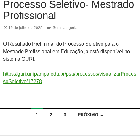
Processo Seletivo- Mestrado
Profissional
19 de julho de 2025
Sem categoria
O Resultado Preliminar do Processo Seletivo para o
Mestrado Profissional em Educação já está disponível no
sistema GURI.
https://guri.unipampa.edu.br/psa/processos/visualizarProces
soSeletivo/17278
Navegação
1
2
3
PRÓXIMO →
por
posts