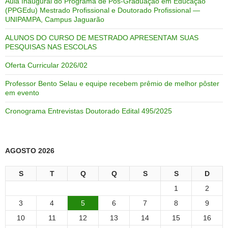
Aula Inaugural do Programa de Pós-Graduação em Educação
(PPGEdu) Mestrado Profissional e Doutorado Profissional —
UNIPAMPA, Campus Jaguarão
ALUNOS DO CURSO DE MESTRADO APRESENTAM SUAS
PESQUISAS NAS ESCOLAS
Oferta Curricular 2026/02
Professor Bento Selau e equipe recebem prêmio de melhor pôster
em evento
Cronograma Entrevistas Doutorado Edital 495/2025
AGOSTO 2026
S
T
Q
Q
S
S
D
1
2
3
4
5
6
7
8
9
10
11
12
13
14
15
16