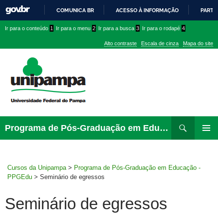
COMUNICA BR
ACESSO À INFORMAÇÃO
PARTI
IR
Ir
Ir
Ir
Ir para o conteúdo
1
Ir para o menu
2
Ir para a busca
3
Ir para o rodapé
4
PARA
para
para
para
O
Alto contraste
Escala de cinza
Mapa do site
CONTEÚDO
conteúdo
menu
menu
superior
lateral
Pesquisar
Ir
Programa de Pós-Graduação em Educação – PPGEdu
para
MENU
rodapé
PRINCI
Cursos da Unipampa
>
Programa de Pós-Graduação em Educação -
PPGEdu
>
Seminário de egressos
Seminário de egressos