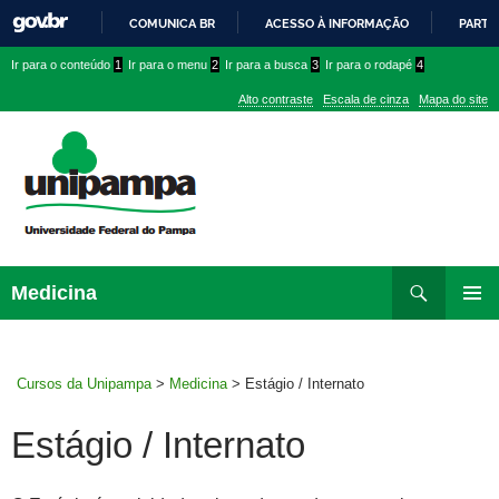
COMUNICA BR
ACESSO À INFORMAÇÃO
PARTI
IR
Ir
Ir
Ir
Ir para o conteúdo
1
Ir para o menu
2
Ir para a busca
3
Ir para o rodapé
4
PARA
para
para
para
O
Alto contraste
Escala de cinza
Mapa do site
CONTEÚDO
conteúdo
menu
menu
superior
lateral
Pesquisar
Ir
Medicina
para
MENU
rodapé
PRINCI
Cursos da Unipampa
>
Medicina
>
Estágio / Internato
Estágio / Internato