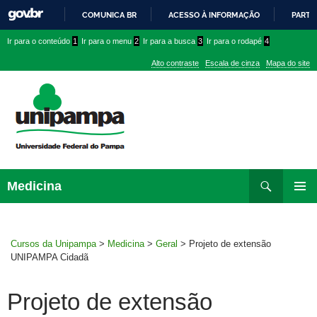
COMUNICA BR
ACESSO À INFORMAÇÃO
PARTI
IR
Ir
Ir
Ir
Ir para o conteúdo
1
Ir para o menu
2
Ir para a busca
3
Ir para o rodapé
4
PARA
para
para
para
O
Alto contraste
Escala de cinza
Mapa do site
CONTEÚDO
conteúdo
menu
menu
superior
lateral
Pesquisar
Ir
Medicina
para
MENU
rodapé
PRINCI
Cursos da Unipampa
>
Medicina
>
Geral
>
Projeto de extensão
UNIPAMPA Cidadã
Projeto de extensão