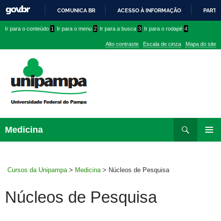
COMUNICA BR
ACESSO À INFORMAÇÃO
PARTI
IR
Ir
Ir
Ir
Ir para o conteúdo
1
Ir para o menu
2
Ir para a busca
3
Ir para o rodapé
4
PARA
para
para
para
O
Alto contraste
Escala de cinza
Mapa do site
CONTEÚDO
conteúdo
menu
menu
superior
lateral
Pesquisar
Ir
Medicina
para
MENU
rodapé
PRINCI
Cursos da Unipampa
>
Medicina
>
Núcleos de Pesquisa
Núcleos de Pesquisa