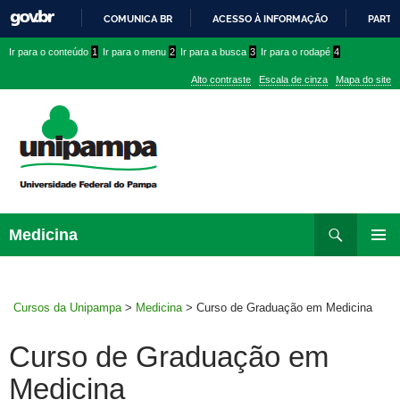
COMUNICA BR
ACESSO À INFORMAÇÃO
PARTI
IR
Ir
Ir
Ir
Ir para o conteúdo
1
Ir para o menu
2
Ir para a busca
3
Ir para o rodapé
4
PARA
para
para
para
O
Alto contraste
Escala de cinza
Mapa do site
CONTEÚDO
conteúdo
menu
menu
superior
lateral
Pesquisar
Ir
Medicina
para
MENU
rodapé
PRINCI
Cursos da Unipampa
>
Medicina
>
Curso de Graduação em Medicina
Curso de Graduação em
Medicina