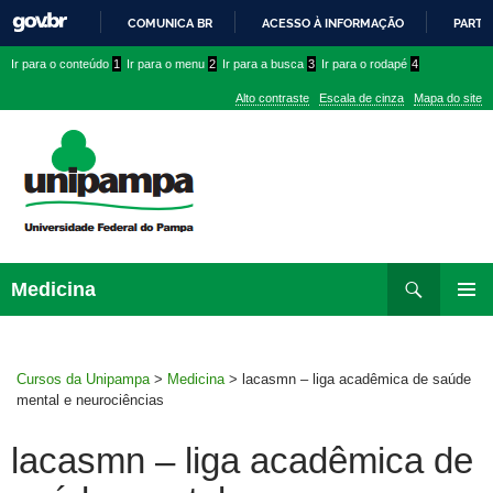
COMUNICA BR
ACESSO À INFORMAÇÃO
PARTI
IR
Ir
Ir
Ir
Ir para o conteúdo
1
Ir para o menu
2
Ir para a busca
3
Ir para o rodapé
4
PARA
para
para
para
O
Alto contraste
Escala de cinza
Mapa do site
CONTEÚDO
conteúdo
menu
menu
superior
lateral
Pesquisar
Ir
Medicina
para
MENU
rodapé
PRINCI
Cursos da Unipampa
>
Medicina
>
lacasmn – liga acadêmica de saúde
mental e neurociências
lacasmn – liga acadêmica de