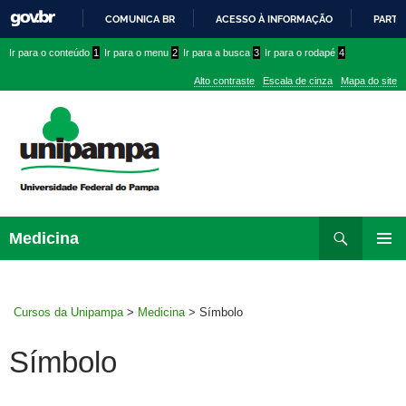
COMUNICA BR
ACESSO À INFORMAÇÃO
PARTI
IR
Ir
Ir
Ir
Ir para o conteúdo
1
Ir para o menu
2
Ir para a busca
3
Ir para o rodapé
4
PARA
para
para
para
O
Alto contraste
Escala de cinza
Mapa do site
CONTEÚDO
conteúdo
menu
menu
superior
lateral
Pesquisar
Ir
Medicina
para
MENU
rodapé
PRINCI
Cursos da Unipampa
>
Medicina
>
Símbolo
Símbolo