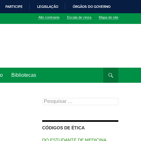
PARTICIPE
LEGISLAÇÃO
ÓRGÃOS DO GOVERNO
Alto contraste
Escala de cinza
Mapa do site
to
Bibliotecas
Pesquisar
por:
CÓDIGOS DE ÉTICA
DO ESTUDANTE DE MEDICINA