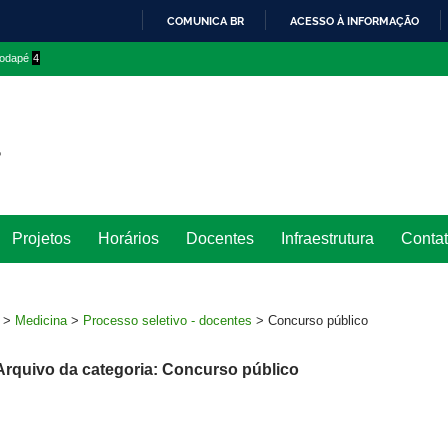
COMUNICA BR
ACESSO À INFORMAÇÃO
IR
 rodapé
4
PARA
O
CONTEÚDO
Ir
Projetos
Horários
Docentes
Infraestrutura
Conta
para
rodapé
>
Medicina
>
Processo seletivo - docentes
>
Concurso público
Arquivo da categoria: Concurso público