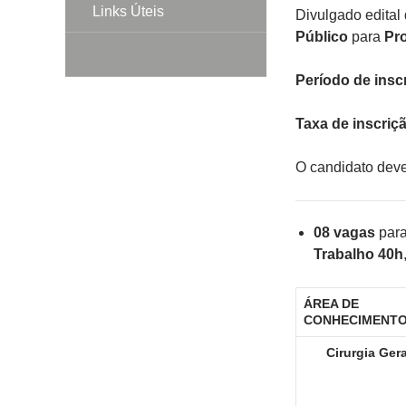
Links Úteis
Divulgado edita
Público
para
Pro
Período de insc
Taxa de inscriç
O candidato dever
08 vagas
para
Trabalho 40h
ÁREA DE
CONHECIMENT
Cirurgia Gera