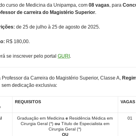
l do curso de Medicina da Unipampa, com
08 vagas
, para
Conc
fessor de carreira do Magistério Superior
.
rições:
de 25 de julho à 25 de agosto de 2025.
ão:
R$ 180,00.
á se inscrever pelo portal
GURI
.
 Professor da Carreira do Magistério Superior, Classe A,
Regim
, sem dedicação exclusiva:
REQUISITOS
VAGAS
O
l
Graduação em Medicina
e
Residência Médica em
01
Cirurgia Geral (*)
ou
Título de Especialista em
Cirurgia Geral (*)
OU