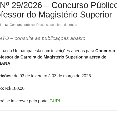
Nº 29/2026 – Concurso Públic
fessor do Magistério Superior
6
Concurso público
,
Processo seletivo - docentes
NTO
– consulte as publicações abaixo
ina da Unipampa está com inscrições abertas para
Concurso
fessor da Carreira do Magistério Superior
na
aérea de
MANA
.
rições:
de 03 de fevereiro à 03 de março de 2026.
ão:
R$ 180,00.
á se inscrever pelo portal
GURI
.