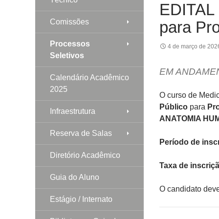
EDITAL 
Comissões
para Pro
Processos
4 de março de 202
Seletivos
EM ANDAME
Calendário Acadêmico
2025
O curso de Medic
Público
para
Pro
Infraestrutura
ANATOMIA HU
Reserva de Salas
Período de insc
Diretório Acadêmico
Taxa de inscriç
Guia do Aluno
O candidato dever
Estágio / Internato