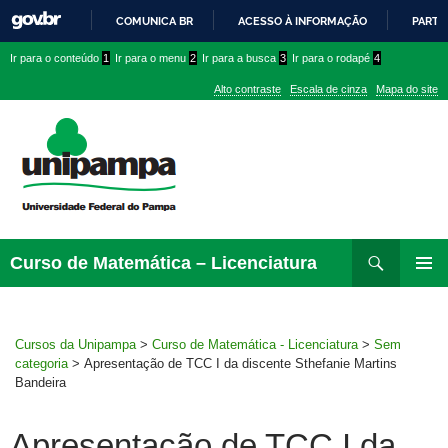
COMUNICA BR
ACESSO À INFORMAÇÃO
PARTI
IR
Ir
Ir
Ir
Ir para o conteúdo
1
Ir para o menu
2
Ir para a busca
3
Ir para o rodapé
4
PARA
para
para
para
O
Alto contraste
Escala de cinza
Mapa do site
CONTEÚDO
conteúdo
menu
menu
superior
lateral
Pesquisar
Ir
Curso de Matemática – Licenciatura
para
MENU
rodapé
PRINCI
Cursos da Unipampa
>
Curso de Matemática - Licenciatura
>
Sem
categoria
>
Apresentação de TCC I da discente Sthefanie Martins
Bandeira
Apresentação de TCC I da