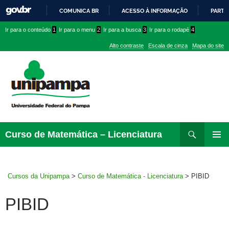
COMUNICA BR
ACESSO À INFORMAÇÃO
PARTI
IR
Ir
Ir
Ir
Ir para o conteúdo
1
Ir para o menu
2
Ir para a busca
3
Ir para o rodapé
4
PARA
para
para
para
O
Alto contraste
Escala de cinza
Mapa do site
CONTEÚDO
conteúdo
menu
menu
superior
lateral
Pesquisar
Ir
Curso de Matemática – Licenciatura
para
MENU
rodapé
PRINCI
Cursos da Unipampa
>
Curso de Matemática - Licenciatura
>
PIBID
PIBID