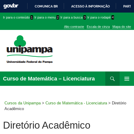
COMUNICA BR
ACESSO À INFORMAÇÃO
PARTI
IR
Ir
Ir
Ir
Ir para o conteúdo
1
Ir para o menu
2
Ir para a busca
3
Ir para o rodapé
4
PARA
para
para
para
O
Alto contraste
Escala de cinza
Mapa do site
CONTEÚDO
conteúdo
menu
menu
superior
lateral
Pesquisar
Ir
Curso de Matemática – Licenciatura
para
MENU
rodapé
PRINCI
Cursos da Unipampa
>
Curso de Matemática - Licenciatura
>
Diretório
Acadêmico
Diretório Acadêmico