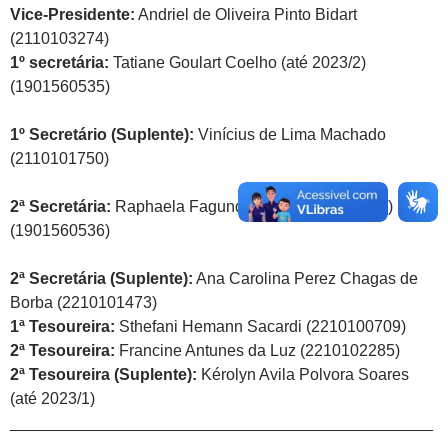
Vice-Presidente:
Andriel de Oliveira Pinto Bidart
(2110103274)
1º secretária:
Tatiane Goulart Coelho (até 2023/2)
(1901560535)
1º Secretário (Suplente):
Vinícius de Lima Machado
(2110101750)
2ª Secretária:
Raphaela Fagundes Dutra (até 2023/1)
(1901560536)
2ª Secretária (Suplente):
Ana Carolina Perez Chagas de
Borba (2210101473)
1ª Tesoureira:
Sthefani Hemann Sacardi (2210100709)
2ª Tesoureira:
Francine Antunes da Luz (2210102285)
2ª Tesoureira (Suplente):
Kérolyn Avila Polvora Soares
(até 2023/1)
_______________________________________________
___________________