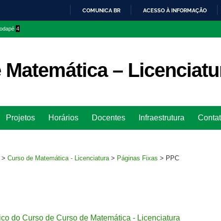
COMUNICA BR
ACESSO À INFORMAÇÃO
IR
 rodapé
4
PARA
O
CONTEÚDO
 Matemática – Licenciatu
Ir
Projetos
Horários
Docentes
Infraestrutura
Conta
para
rodapé
>
Curso de Matemática - Licenciatura
>
Páginas Fixas
>
PPC
co do Curso de Curso de Matemática - Licenciatura