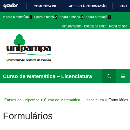
COMUNICA BR
ACESSO À INFORMAÇÃO
PARTI
IR
Ir
Ir
Ir
Ir para o conteúdo
1
Ir para o menu
2
Ir para a busca
3
Ir para o rodapé
4
PARA
para
para
para
O
Alto contraste
Escala de cinza
Mapa do site
CONTEÚDO
conteúdo
menu
menu
superior
lateral
Pesquisar
Ir
Curso de Matemática – Licenciatura
para
MENU
rodapé
PRINCI
Cursos da Unipampa
>
Curso de Matemática - Licenciatura
>
Formulários
Formulários