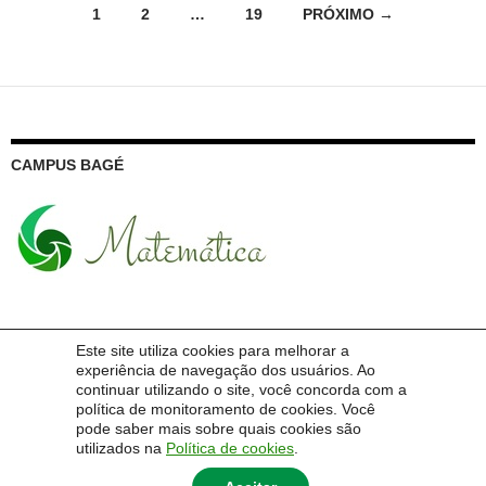
Navegação
1
2
…
19
PRÓXIMO →
por
posts
CAMPUS BAGÉ
Este site utiliza cookies para melhorar a
PESQUISA NO SITE DO CURSO
experiência de navegação dos usuários. Ao
continuar utilizando o site, você concorda com a
Pesquisar
política de monitoramento de cookies. Você
por:
pode saber mais sobre quais cookies são
utilizados na
Política de cookies
.