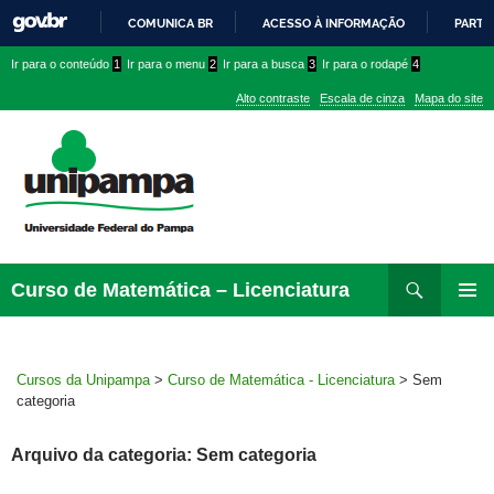
COMUNICA BR
ACESSO À INFORMAÇÃO
PARTI
IR
Ir
Ir
Ir
Ir para o conteúdo
1
Ir para o menu
2
Ir para a busca
3
Ir para o rodapé
4
PARA
para
para
para
O
Alto contraste
Escala de cinza
Mapa do site
CONTEÚDO
conteúdo
menu
menu
superior
lateral
Pesquisar
Ir
Curso de Matemática – Licenciatura
para
MENU
rodapé
PRINCI
Cursos da Unipampa
>
Curso de Matemática - Licenciatura
>
Sem
categoria
Arquivo da categoria: Sem categoria