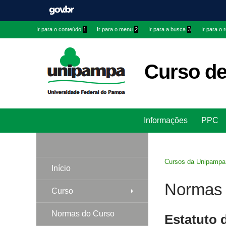
Ir
Ir
Ir
Ir para o conteúdo
1
Ir para o menu
2
Ir para a busca
3
Ir para o
para
para
para
conteúdo
menu
menu
superior
lateral
Curso de
Pesquisar
Informações
PPC
Cursos da Unipampa
Início
Normas
Curso
Normas do Curso
Estatuto 