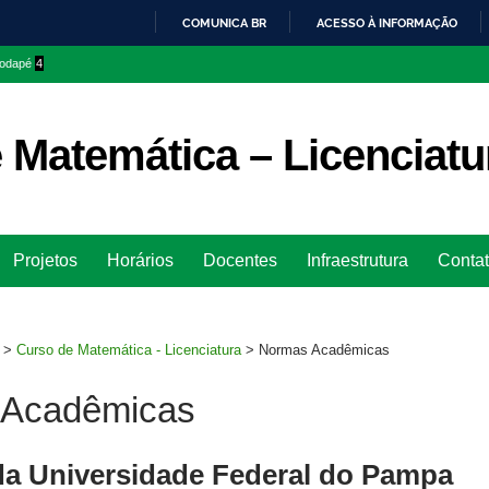
COMUNICA BR
ACESSO À INFORMAÇÃO
IR
 rodapé
4
PARA
O
CONTEÚDO
 Matemática – Licenciatu
Ir
Projetos
Horários
Docentes
Infraestrutura
Conta
para
rodapé
>
Curso de Matemática - Licenciatura
>
Normas Acadêmicas
 Acadêmicas
da Universidade Federal do Pampa