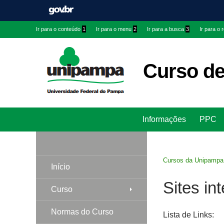
Ir
Ir
Ir
Ir para o conteúdo
1
Ir para o menu
2
Ir para a busca
3
Ir para o
para
para
para
conteúdo
menu
menu
superior
lateral
Curso de
Pesquisar
Informações
PPC
Cursos da Unipampa
Início
Sites in
Curso
Normas do Curso
Lista de Links: