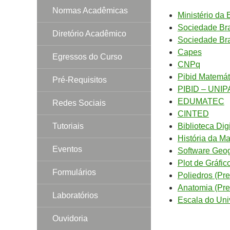
Normas Acadêmicas
Ministério da
Sociedade Bra
Diretório Acadêmico
Sociedade Bra
Capes
Egressos do Curso
CNPq
Pibid Matemá
Pré-Requisitos
PIBID – UNIP
EDUMATEC
Redes Sociais
CINTED
Tutoriais
Biblioteca Dig
História da M
Eventos
Software Geo
Plot de Gráfi
Formulários
Poliedros (Pr
Anatomia (Pre
Laboratórios
Escala do Uni
Ouvidoria