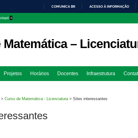
COMUNICA BR
ACESSO À INFORMAÇÃO
IR
 rodapé
4
PARA
O
CONTEÚDO
 Matemática – Licenciatu
Ir
Projetos
Horários
Docentes
Infraestrutura
Conta
para
rodapé
>
Curso de Matemática - Licenciatura
>
Sites interessantes
teressantes