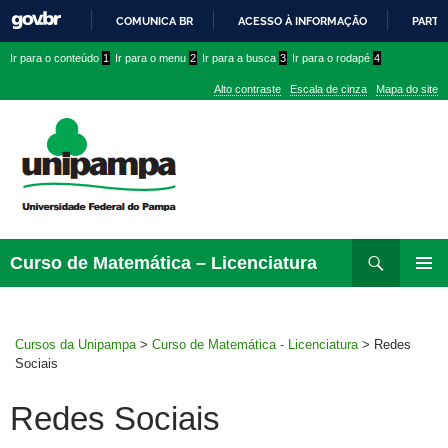
COMUNICA BR
ACESSO À INFORMAÇÃO
PARTI
IR
Ir
Ir
Ir
Ir para o conteúdo
1
Ir para o menu
2
Ir para a busca
3
Ir para o rodapé
4
PARA
para
para
para
O
Alto contraste
Escala de cinza
Mapa do site
CONTEÚDO
conteúdo
menu
menu
superior
lateral
Pesquisar
Ir
Curso de Matemática – Licenciatura
para
MENU
rodapé
PRINCI
Cursos da Unipampa
>
Curso de Matemática - Licenciatura
>
Redes
Sociais
Redes Sociais