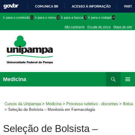
COMUNICA BR
ACESSO À INFORMAÇÃO
PARTI
IR
Ir
Ir
Ir
Ir para o conteúdo
1
Ir para o menu
2
Ir para a busca
3
Ir para o rodapé
4
PARA
para
para
para
O
Alto contraste
Escala de cinza
Mapa do site
CONTEÚDO
conteúdo
menu
menu
superior
lateral
Pesquisar
Ir
Medicina
para
MENU
rodapé
PRINCI
Cursos da Unipampa
>
Medicina
>
Processo seletivo - discentes
>
Bolsa
>
Seleção de Bolsista – Monitoria em Farmacologia
Seleção de Bolsista –