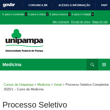
COMUNICA BR
ACESSO À INFORMAÇÃO
PARTI
IR
Ir
Ir
Ir
Ir para o conteúdo
1
Ir para o menu
2
Ir para a busca
3
Ir para o rodapé
4
PARA
para
para
para
O
Alto contraste
Escala de cinza
Mapa do site
CONTEÚDO
conteúdo
menu
menu
superior
lateral
Pesquisar
Ir
Medicina
para
MENU
rodapé
PRINCI
Cursos da Unipampa
>
Medicina
>
Geral
>
Processo Seletivo Complentar
2025/1 – Curso de Medicina
Processo Seletivo