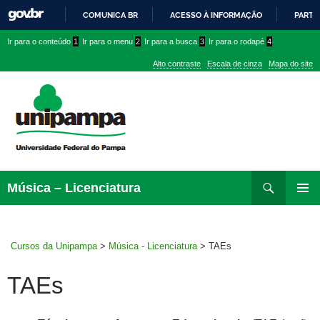
COMUNICA BR
ACESSO À INFORMAÇÃO
PARTI
IR
Ir
Ir
Ir
Ir para o conteúdo
1
Ir para o menu
2
Ir para a busca
3
Ir para o rodapé
4
PARA
para
para
para
O
Alto contraste
Escala de cinza
Mapa do site
CONTEÚDO
conteúdo
menu
menu
superior
lateral
Pesquisar
Ir
Música – Licenciatura
para
MENU
rodapé
PRINCI
Cursos da Unipampa
>
Música - Licenciatura
>
TAEs
TAEs