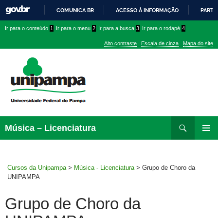
COMUNICA BR
ACESSO À INFORMAÇÃO
PARTI
IR
Ir
Ir
Ir
Ir para o conteúdo
1
Ir para o menu
2
Ir para a busca
3
Ir para o rodapé
4
PARA
para
para
para
O
Alto contraste
Escala de cinza
Mapa do site
CONTEÚDO
conteúdo
menu
menu
superior
lateral
Pesquisar
Ir
Música – Licenciatura
para
MENU
rodapé
PRINCI
Cursos da Unipampa
>
Música - Licenciatura
>
Grupo de Choro da
UNIPAMPA
Grupo de Choro da