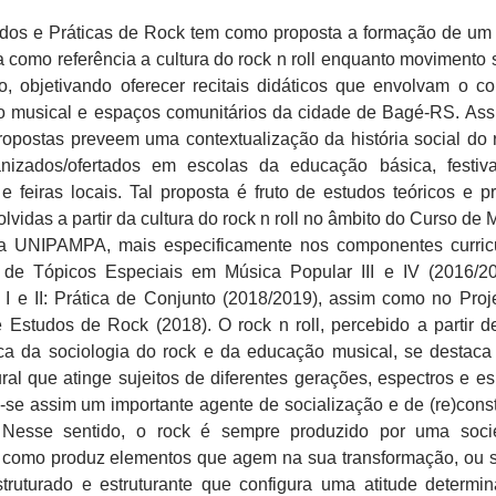
dos e Práticas de Rock tem como proposta a formação de um
 como referência a cultura do rock n roll enquanto movimento s
ico, objetivando oferecer recitais didáticos que envolvam o co
io musical e espaços comunitários da cidade de Bagé-RS. Ass
opostas preveem uma contextualização da história social do 
nizados/ofertados em escolas da educação básica, festiv
e feiras locais. Tal proposta é fruto de estudos teóricos e pr
vidas a partir da cultura do rock n roll no âmbito do Curso de 
da UNIPAMPA, mais especificamente nos componentes curric
de Tópicos Especiais em Música Popular III e IV (2016/2
I e II: Prática de Conjunto (2018/2019), assim como no Proj
 Estudos de Rock (2018). O rock n roll, percebido a partir 
ca da sociologia do rock e da educação musical, se destac
ural que atinge sujeitos de diferentes gerações, espectros e e
o-se assim um importante agente de socialização e de (re)cons
. Nesse sentido, o rock é sempre produzido por uma soc
m como produz elementos que agem na sua transformação, ou s
ruturado e estruturante que configura uma atitude determi