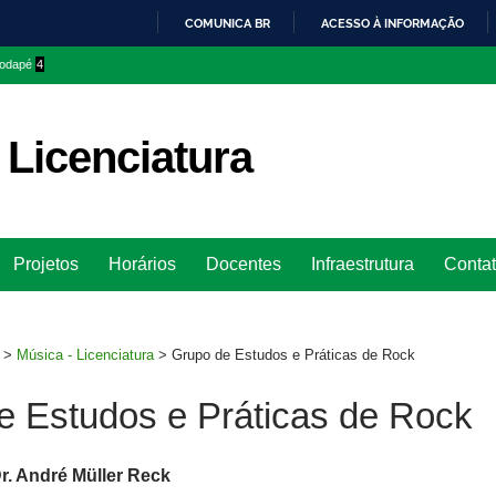
COMUNICA BR
ACESSO À INFORMAÇÃO
IR
 rodapé
4
PARA
O
CONTEÚDO
 Licenciatura
Ir
Projetos
Horários
Docentes
Infraestrutura
Conta
para
rodapé
>
Música - Licenciatura
>
Grupo de Estudos e Práticas de Rock
e Estudos e Práticas de Rock
Dr. André Müller Reck