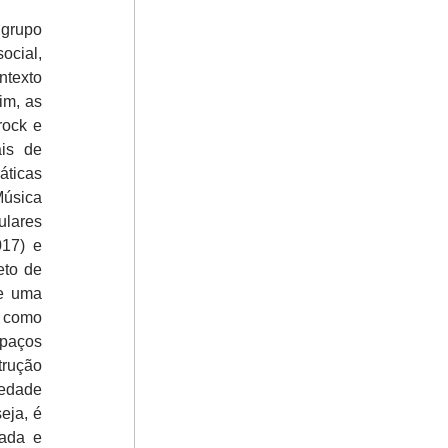
 grupo
ocial,
ntexto
im, as
rock e
ais de
áticas
Música
ulares
017) e
eto de
de uma
a como
spaços
trução
iedade
eja, é
nada e