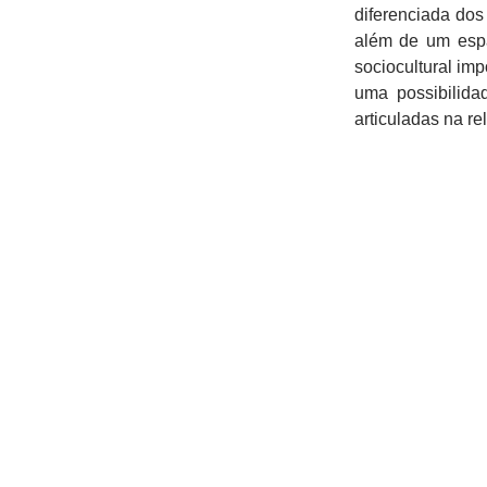
diferenciada dos
além de um espa
sociocultural im
uma possibilida
articuladas na r