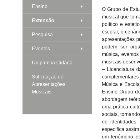
Ensino
O Grupo de Estu
musical que toma
Extensão
político e estét
escolar, o cenár
Pesquisa
apresentações pr
podem ser orga
Eventos
música, eventos 
musicais desenvol
Unipampa Cidadã
– Licenciatura 
Solicitação de
complementares 
Apresentações
Música e Escola 
Musicais
Ensino Grupo de
abordagem teóri
uma prática cult
sociais, tornand
de identidades
específica assi
um fenômeno est