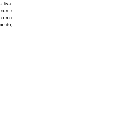
ctiva,
emento
a como
mento,