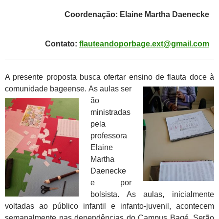
Coordenação: Elaine Martha Daenecke
Contato:
flauteandoporbage.ext@gmail.com
A presente proposta busca ofertar ensino de flauta doce à
comunidade bag
eense. As aulas ser
ão
ministradas
pela
professora
Elaine
Martha
Daenecke
e por
bolsista. As aulas, inicialmente
voltadas ao público infantil e infanto-juvenil, acontecem
semanalmente nas dependências do Campus Bagé. Serão