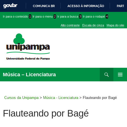
COMUNICA BR
ACESSO À INFORMAÇÃO
PARTI
IR
Ir
Ir
Ir
Ir para o conteúdo
1
Ir para o menu
2
Ir para a busca
3
Ir para o rodapé
4
PARA
para
para
para
O
Alto contraste
Escala de cinza
Mapa do site
CONTEÚDO
conteúdo
menu
menu
superior
lateral
Pesquisar
Ir
Música – Licenciatura
para
MENU
rodapé
PRINCI
Cursos da Unipampa
>
Música - Licenciatura
>
Flauteando por Bagé
Flauteando por Bagé