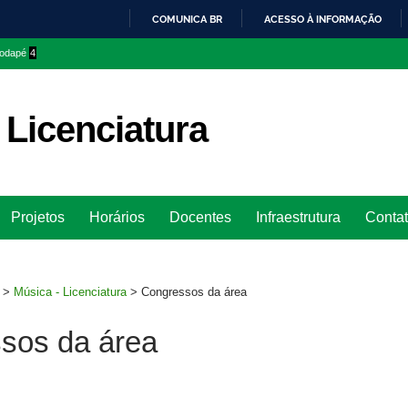
COMUNICA BR
ACESSO À INFORMAÇÃO
IR
 rodapé
4
PARA
O
CONTEÚDO
 Licenciatura
Ir
Projetos
Horários
Docentes
Infraestrutura
Conta
para
rodapé
>
Música - Licenciatura
>
Congressos da área
sos da área