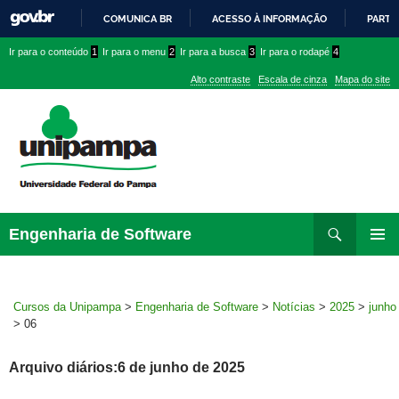
COMUNICA BR
ACESSO À INFORMAÇÃO
PARTI
IR
Ir
Ir
Ir
Ir para o conteúdo
1
Ir para o menu
2
Ir para a busca
3
Ir para o rodapé
4
PARA
para
para
para
O
Alto contraste
Escala de cinza
Mapa do site
CONTEÚDO
conteúdo
menu
menu
superior
lateral
Pesquisar
Ir
Engenharia de Software
para
MENU
rodapé
PRINCI
Cursos da Unipampa
>
Engenharia de Software
>
Notícias
>
2025
>
junho
>
06
Arquivo diários:6 de junho de 2025