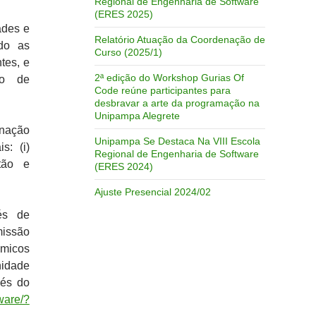
Regional de Engenharia de Software
(ERES 2025)
ades e
Relatório Atuação da Coordenação de
ndo as
Curso (2025/1)
tes, e
2ª edição do Workshop Gurias Of
no de
Code reúne participantes para
desbravar a arte da programação na
Unipampa Alegrete
enação
Unipampa Se Destaca Na VIII Escola
s: (i)
Regional de Engenharia de Software
tão e
(ERES 2024)
Ajuste Presencial 2024/02
és de
issão
êmicos
nidade
vés do
ware/?