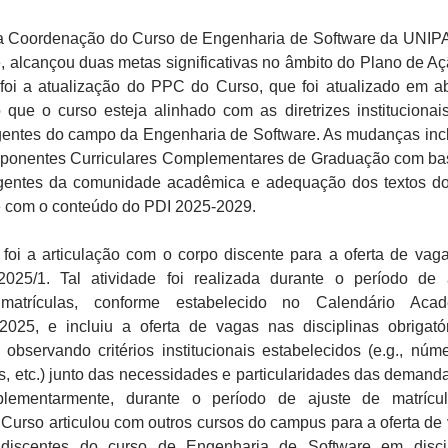
a Coordenação do Curso de Engenharia de Software da UNI
 alcançou duas metas significativas no âmbito do Plano de Açã
foi a atualização do PPC do Curso, que foi atualizado em ab
 que o curso esteja alinhado com as diretrizes institucionai
ntes do campo da Engenharia de Software. As mudanças inc
ponentes Curriculares Complementares de Graduação com b
entes da comunidade acadêmica e adequação dos textos d
 com o conteúdo do PDI 2025-2029.
foi a articulação com o corpo discente para a oferta de vag
2025/1. Tal atividade foi realizada durante o período de 
matrículas, conforme estabelecido no Calendário Acad
 2025, e incluiu a oferta de vagas nas disciplinas obrigató
observando critérios institucionais estabelecidos (e.g., núm
s, etc.) junto das necessidades e particularidades das demand
plementarmente, durante o período de ajuste de matrícu
urso articulou com outros cursos do campus para a oferta de
 discentes do curso de Engenharia de Software em disci