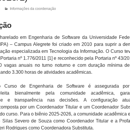
5
Informações da coordenação
ução
harelado em Engenharia de Software da Universidade Fede
A) – Campus Alegrete foi criado em 2010 para suprir a d
mação especializada em Tecnologia da Informação. O Curso te
Portaria nº 1.776/2011 [1] e reconhecido pela Portaria nº 43/201
50 vagas anuais no turno noturno e com duração mínima d
izando 3.300 horas de atividades acadêmicas.
 Curso de Engenharia de Software é assegurada po
leita bienalmente pela comunidade acadêmica, garan
dade e transparência nas decisões. A configuração atu
omposta por um Coordenador Titular e um Coordenador Subst
do curso. Para o biênio 2025-2026, a comunidade acadêmica 
lo Silas Severo de Souza como Coordenador Titular e a Profa
ieri Rodrigues como Coordenadora Substituta.