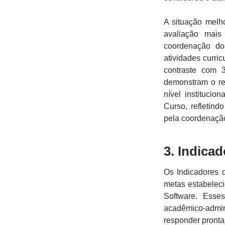
A situação melh
avaliação mais
coordenação do
atividades curri
contraste com 
demonstram o re
nível instituci
Curso, refletin
pela coordenaçã
3. Indica
Os Indicadores 
metas estabelec
Software. Esse
acadêmico-adminis
responder pront