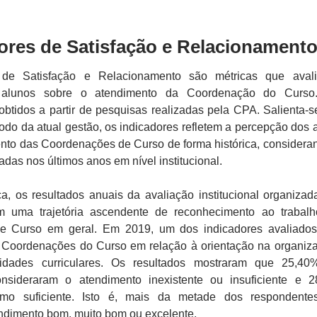
dores de Satisfação e Relacionament
 de Satisfação e Relacionamento são métricas que aval
 alunos sobre o atendimento da Coordenação do Curso.
obtidos a partir de pesquisas realizadas pela CPA. Salienta-s
íodo da atual gestão, os indicadores refletem a percepção dos 
nto das Coordenações de Curso de forma histórica, considera
adas nos últimos anos em nível institucional.
ca, os resultados anuais da avaliação institucional organizad
 uma trajetória ascendente de reconhecimento ao trabal
e Curso em geral. Em 2019, um dos indicadores avaliados
 Coordenações do Curso em relação à orientação na organiz
vidades curriculares. Os resultados mostraram que 25,4
nsideraram o atendimento inexistente ou insuficiente e 
como suficiente. Isto é, mais da metade dos respondent
ndimento bom, muito bom ou excelente.