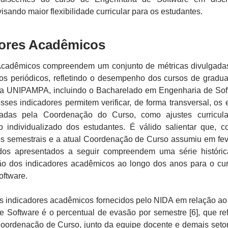
isando maior flexibilidade curricular para os estudantes.
dores Acadêmicos
Acadêmicos compreendem um conjunto de métricas divulgada
ios periódicos, refletindo o desempenho dos cursos de gradu
a UNIPAMPA, incluindo o Bacharelado em Engenharia de Sof
sses indicadores permitem verificar, de forma transversal, os e
zadas pela Coordenação do Curso, como ajustes curricul
individualizado dos estudantes. É válido salientar que, 
s semestrais e a atual Coordenação de Curso assumiu em fev
dos apresentados a seguir compreendem uma série históri
ão dos indicadores acadêmicos ao longo dos anos para o cu
oftware.
s indicadores acadêmicos fornecidos pelo NIDA em relação ao
 Software é o percentual de evasão por semestre [6], que ref
oordenação de Curso, junto da equipe docente e demais seto