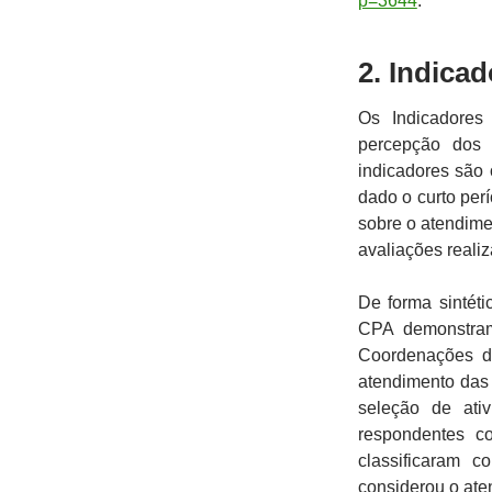
p=3644
.
2. Indica
Os Indicadores
percepção dos
indicadores são 
dado o curto per
sobre o atendime
avaliações realiz
De forma sintéti
CPA demonstram
Coordenações d
atendimento das
seleção de ati
respondentes co
classificaram 
considerou o ate