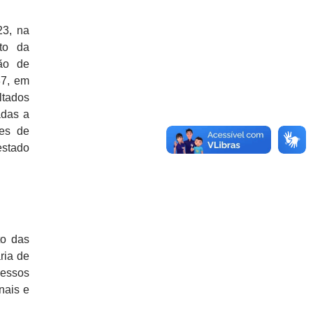
23, na
nto da
ão de
87, em
ltados
adas a
ões de
estado
to das
ria de
essos
nais e