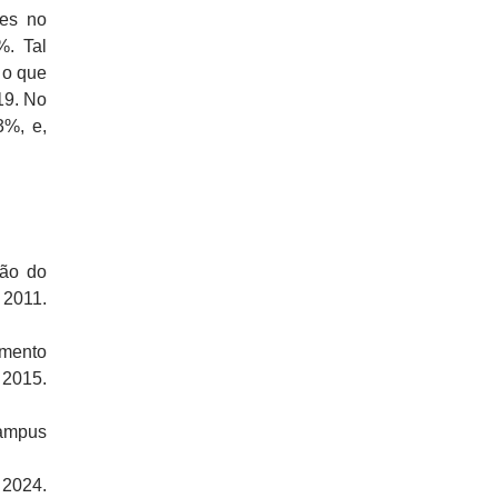
es no
%. Tal
 o que
19. No
3%, e,
ção do
 2011.
imento
 2015.
Campus
 2024.