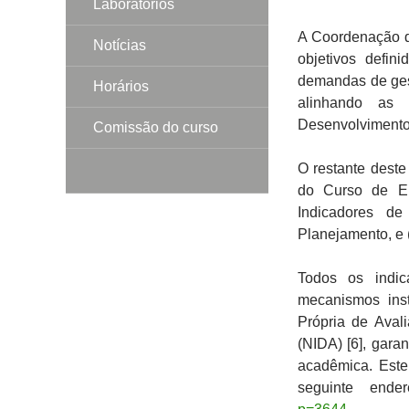
Laboratórios
A Coordenação d
Notícias
objetivos defin
demandas de ges
Horários
alinhando as 
Desenvolvimento I
Comissão do curso
O restante dest
do Curso de En
Indicadores de
Planejamento, e 
Todos os indic
mecanismos ins
Própria de Aval
(NIDA) [6], gara
acadêmica. Este
seguinte ende