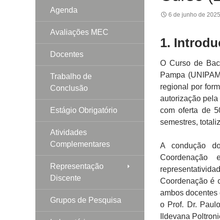
Agenda
6 de junho de 202
Avaliações MEC
1. Introd
Docentes
O Curso de Bac
Pampa (UNIPAMP
Trabalho de
regional por for
Conclusão
autorização pela 
Estágio Obrigatório
com oferta de 
semestres, total
Atividades
Complementares
A condução do
Coordenação e
Representação
representativi
Discente
Coordenação é c
ambos docentes 
Grupos de Pesquisa
o Prof. Dr. Pau
Ildevana Poltron