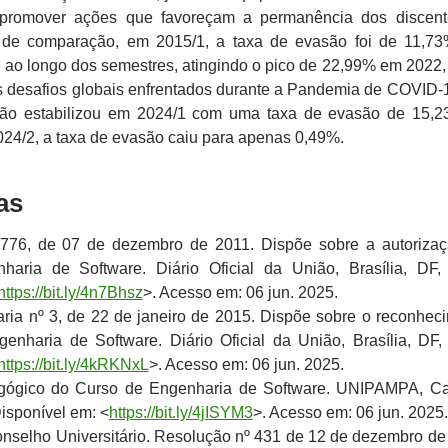
romover ações que favoreçam a permanência dos discent
s de comparação, em 2015/1, a taxa de evasão foi de 11,73
u ao longo dos semestres, atingindo o pico de 22,99% em 2022,
os desafios globais enfrentados durante a Pandemia de COVID-
ação estabilizou em 2024/1 com uma taxa de evasão de 15,2
024/2, a taxa de evasão caiu para apenas 0,49%.
as
 1.776, de 07 de dezembro de 2011. Dispõe sobre a autoriza
aria de Software. Diário Oficial da União, Brasília, DF,
https://bit.ly/4n7Bhsz
>. Acesso em: 06 jun. 2025.
aria nº 3, de 22 de janeiro de 2015. Dispõe sobre o reconhec
enharia de Software. Diário Oficial da União, Brasília, DF,
https://bit.ly/4kRKNxL
>. Acesso em: 06 jun. 2025.
dagógico do Curso de Engenharia de Software. UNIPAMPA, 
Disponível em: <
https://bit.ly/4jISYM3
>. Acesso em: 06 jun. 2025.
nselho Universitário. Resolução nº 431 de 12 de dezembro de