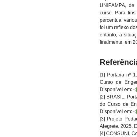
UNIPAMPA, de p
curso. Para fin
percentual vario
foi um reflexo d
entanto, a situ
finalmente, em 2
Referênci
[1] Portaria nº
Curso de Engenh
Disponível em: <
[2] BRASIL. Port
do Curso de Eng
Disponível em: <
[3] Projeto Pe
Alegrete, 2025. 
[4] CONSUNI, Co