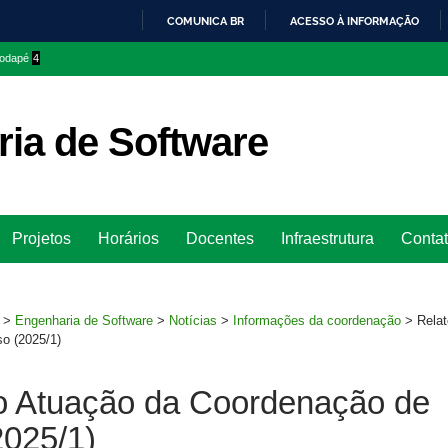
COMUNICA BR
ACESSO À INFORMAÇÃO
IR
 rodapé
4
PARA
O
CONTEÚDO
ia de Software
Ir
Projetos
Horários
Docentes
Infraestrutura
Conta
para
rodapé
>
Engenharia de Software
>
Notícias
>
Informações da coordenação
>
Relat
o (2025/1)
io Atuação da Coordenação de
2025/1)