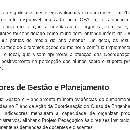
orou significativamente em avaliações mais recentes. Em 20
 recente disponível realizada pela CPA [5], o atendime
 curso em relação à orientação na organização e seleç
culares foi considerado como muito bom, obtendo média de 3,
3,82 pontos de média do ano anterior. Em geral, os resu
sultado de diferentes ações de melhoria contínua implement
onal e local, que visam aprimorar a atuação das Coordenaç
do positivamente na percepção dos alunos sobre o suporte pr
o.
dores de Gestão e Planejamento
de Gestão e Planejamento reúnem evidências do cumprimen
idas no Plano de Ação da Coordenação do Curso de Engenha
s indicadores mensuram a capacidade de organizar proc
trativos, alinhar o Projeto Pedagógico às diretrizes institucio
amente às demandas de docentes e discentes.