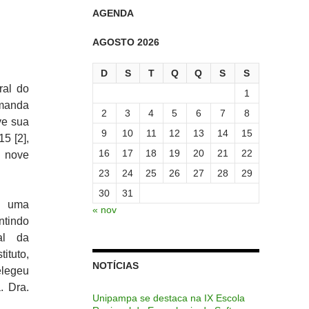
AGENDA
AGOSTO 2026
D
S
T
Q
Q
S
S
ral do
1
emanda
2
3
4
5
6
7
8
ve sua
9
10
11
12
13
14
15
5 [2],
16
17
18
19
20
21
22
e nove
23
24
25
26
27
28
29
30
31
r uma
« nov
tindo
al da
ituto,
NOTÍCIAS
elegeu
. Dra.
Unipampa se destaca na IX Escola