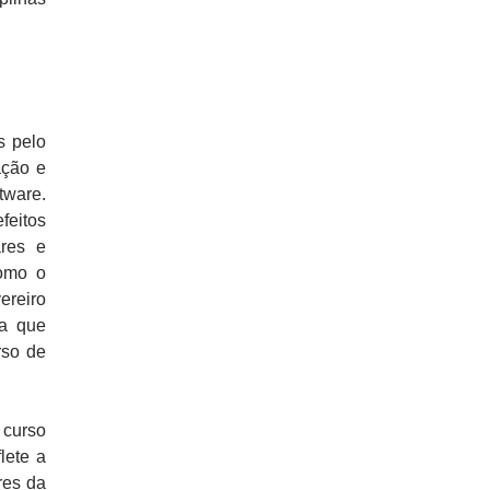
s pelo
ação e
tware.
feitos
ares e
como o
ereiro
ca que
rso de
 curso
lete a
res da