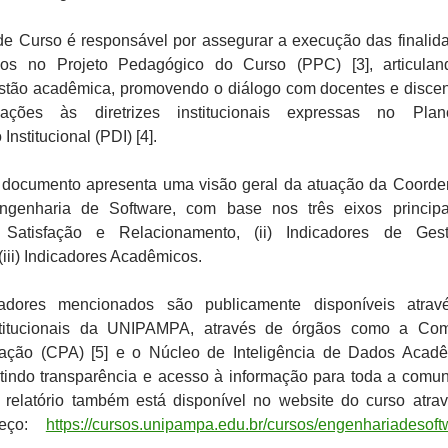
e Curso é responsável por assegurar a execução das finalid
idos no Projeto Pedagógico do Curso (PPC) [3], articula
tão acadêmica, promovendo o diálogo com docentes e discen
ações às diretrizes institucionais expressas no Pla
nstitucional (PDI) [4].
e documento apresenta uma visão geral da atuação da Coord
genharia de Software, com base nos três eixos principai
 Satisfação e Relacionamento, (ii) Indicadores de Ges
(iii) Indicadores Acadêmicos.
adores mencionados são publicamente disponíveis atrav
titucionais da UNIPAMPA, através de órgãos como a Com
iação (CPA) [5] e o Núcleo de Inteligência de Dados Acad
ntindo transparência e acesso à informação para toda a comu
 relatório também está disponível no website do curso atra
reço:
https://cursos.unipampa.edu.br/cursos/engenhariadesoft