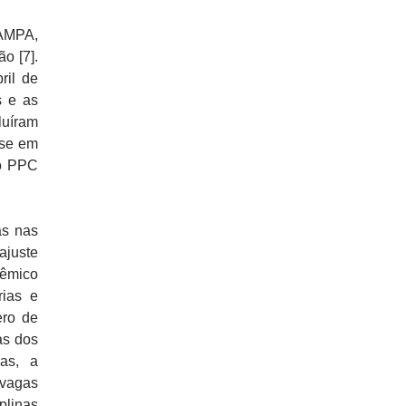
PAMPA,
o [7].
ril de
s e as
luíram
ase em
o PPC
as nas
ajuste
êmico
rias e
ero de
as dos
las, a
 vagas
plinas