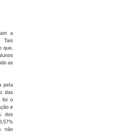
o
iam a
 Tais
e que,
alunos
ndo as
a pela
ho das
 foi o
ação e
0% dos
28,57%
es não