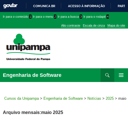
COMUNICA BR
ACESSO À INFORMAÇÃO
PARTI
IR
Ir
Ir
Ir
Ir para o conteúdo
1
Ir para o menu
2
Ir para a busca
3
Ir para o rodapé
4
PARA
para
para
para
O
Alto contraste
Escala de cinza
Mapa do site
CONTEÚDO
conteúdo
menu
menu
superior
lateral
Pesquisar
Ir
Engenharia de Software
para
MENU
rodapé
PRINCI
Cursos da Unipampa
>
Engenharia de Software
>
Notícias
>
2025
>
maio
Arquivo mensais:maio 2025