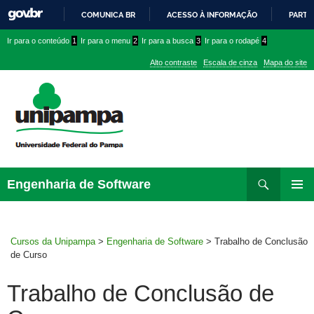
COMUNICA BR
ACESSO À INFORMAÇÃO
PARTI
IR
Ir
Ir
Ir
Ir para o conteúdo
1
Ir para o menu
2
Ir para a busca
3
Ir para o rodapé
4
PARA
para
para
para
O
Alto contraste
Escala de cinza
Mapa do site
CONTEÚDO
conteúdo
menu
menu
superior
lateral
Pesquisar
Ir
Engenharia de Software
para
MENU
rodapé
PRINCI
Cursos da Unipampa
>
Engenharia de Software
>
Trabalho de Conclusão
de Curso
Trabalho de Conclusão de