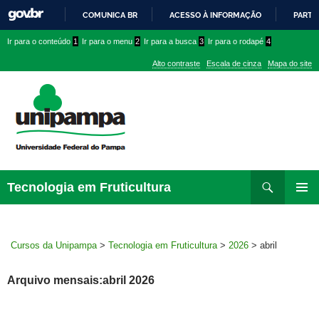
COMUNICA BR
ACESSO À INFORMAÇÃO
PARTI
IR
Ir
Ir
Ir
Ir para o conteúdo
1
Ir para o menu
2
Ir para a busca
3
Ir para o rodapé
4
PARA
para
para
para
O
Alto contraste
Escala de cinza
Mapa do site
CONTEÚDO
conteúdo
menu
menu
superior
lateral
Pesquisar
Ir
Tecnologia em Fruticultura
para
MENU
rodapé
PRINCI
Cursos da Unipampa
>
Tecnologia em Fruticultura
>
2026
>
abril
Arquivo mensais:abril 2026