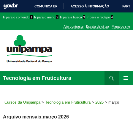
COMUNICA BR
ACESSO À INFORMAÇÃO
PARTI
IR
Ir
Ir
Ir
Ir para o conteúdo
1
Ir para o menu
2
Ir para a busca
3
Ir para o rodapé
4
PARA
para
para
para
O
Alto contraste
Escala de cinza
Mapa do site
CONTEÚDO
conteúdo
menu
menu
superior
lateral
Pesquisar
Ir
Tecnologia em Fruticultura
para
MENU
rodapé
PRINCI
Cursos da Unipampa
>
Tecnologia em Fruticultura
>
2026
>
março
Arquivo mensais:março 2026