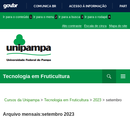
COMUNICA BR
ACESSO À INFORMAÇÃO
PARTI
IR
Ir
Ir
Ir
Ir para o conteúdo
1
Ir para o menu
2
Ir para a busca
3
Ir para o rodapé
4
PARA
para
para
para
O
Alto contraste
Escala de cinza
Mapa do site
CONTEÚDO
conteúdo
menu
menu
superior
lateral
Pesquisar
Ir
Tecnologia em Fruticultura
para
MENU
rodapé
PRINCI
Cursos da Unipampa
>
Tecnologia em Fruticultura
>
2023
>
setembro
Arquivo mensais:setembro 2023