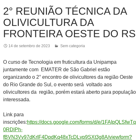
2° REUNIÃO TÉCNICA DA
OLIVICULTURA DA
FRONTEIRA OESTE DO RS
14 de setembro de 2023
Sem categoria
O curso de Tecnologia em fruticultura da Unipampa
juntamente com EMATER de São Gabriel estão
organizando o 2° encontro de olivicultores da região Oeste
do Rio Grande do Sul, o evento será voltado aos
olivicultores da região, porém estará aberto para população
interessada.
Link para
inscrições:
https://docs.google.com/forms/d/e/1FAIpQLSfwTq
0RDlPh-
fBVN3Vv97dKrIF4DpdKq48xTcDLvp9SXt3g8A/viewform?