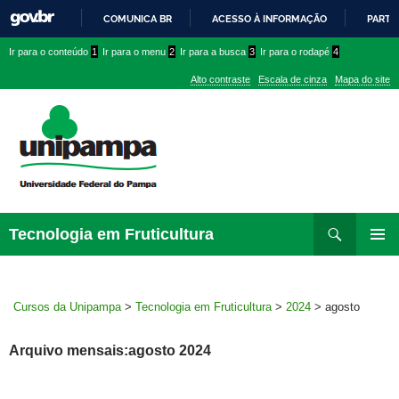
COMUNICA BR
ACESSO À INFORMAÇÃO
PARTI
IR
Ir
Ir
Ir
Ir para o conteúdo
1
Ir para o menu
2
Ir para a busca
3
Ir para o rodapé
4
PARA
para
para
para
O
Alto contraste
Escala de cinza
Mapa do site
CONTEÚDO
conteúdo
menu
menu
superior
lateral
Pesquisar
Ir
Tecnologia em Fruticultura
para
MENU
rodapé
PRINCI
Cursos da Unipampa
>
Tecnologia em Fruticultura
>
2024
>
agosto
Arquivo mensais:agosto 2024