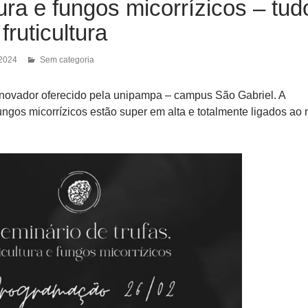
tura e fungos micorrízicos – tud
fruticultura
 2024
Sem categoria
novador oferecido pela unipampa – campus São Gabriel. A
 fungos micorrízicos estão super em alta e totalmente ligados ao