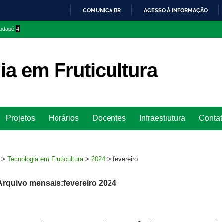
COMUNICA BR
ACESSO À INFORMAÇÃO
IR
 rodapé
4
PARA
O
CONTEÚDO
ia em Fruticultura
Ir
Projetos
Horários
Docentes
Infraestrutura
Conta
para
rodapé
>
Tecnologia em Fruticultura
>
2024
>
fevereiro
Arquivo mensais:fevereiro 2024