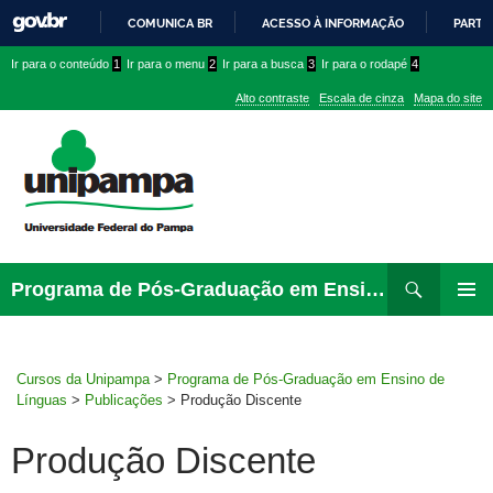
COMUNICA BR
ACESSO À INFORMAÇÃO
PARTI
IR
Ir
Ir
Ir
Ir para o conteúdo
1
Ir para o menu
2
Ir para a busca
3
Ir para o rodapé
4
PARA
para
para
para
O
Alto contraste
Escala de cinza
Mapa do site
CONTEÚDO
conteúdo
menu
menu
superior
lateral
Pesquisar
Ir
Programa de Pós-Graduação em Ensino de Línguas
para
MENU
rodapé
PRINCI
Cursos da Unipampa
>
Programa de Pós-Graduação em Ensino de
Línguas
>
Publicações
>
Produção Discente
Produção Discente