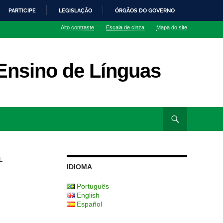
PARTICIPE
LEGISLAÇÃO
ÓRGÃOS DO GOVERNO
Alto contraste
Escala de cinza
Mapa do site
nsino de Línguas
L
IDIOMA
Português
English
Español