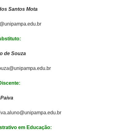
 dos Santos Mota
a@unipampa.edu.br
bstituto:
ano de Souza
souza@unipampa.edu.br
Discente:
e Paiva
paiva.aluno@unipampa.edu.br
strativo em Educação: