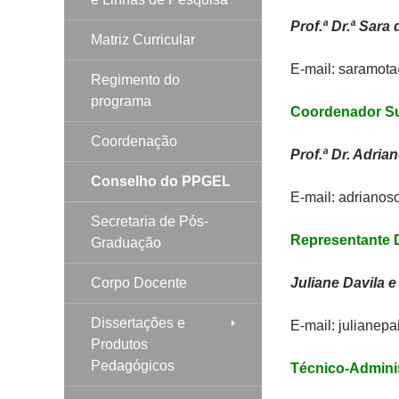
Prof.ª Dr.ª Sara
Matriz Curricular
E-mail: saramot
Regimento do
programa
Coordenador Su
Coordenação
Prof.ª Dr. Adri
Conselho do PPGEL
E-mail: adriano
Secretaria de Pós-
Representante 
Graduação
Corpo Docente
Juliane Davila 
Dissertações e
E-mail: juliane
Produtos
Pedagógicos
Técnico-Admini