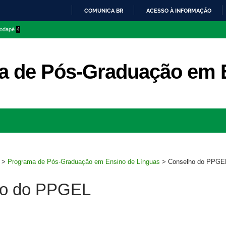
COMUNICA BR
ACESSO À INFORMAÇÃO
IR
 rodapé
4
PARA
O
CONTEÚDO
a de Pós-Graduação em E
Ir
para
rodapé
>
Programa de Pós-Graduação em Ensino de Línguas
>
Conselho do PPGE
ho do PPGEL