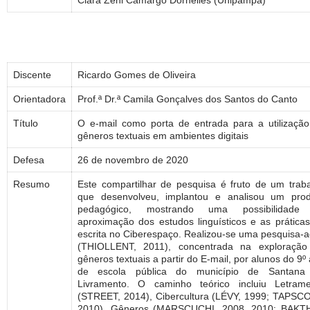
Discente
Ricardo Gomes de Oliveira
Orientadora
Prof.ª Dr.ª Camila Gonçalves dos Santos do Canto
Título
O e-mail como porta de entrada para a utilizaçã
gêneros textuais em ambientes digitais
Defesa
26 de novembro de 2020
Resumo
Este compartilhar de pesquisa é fruto de um trab
que desenvolveu, implantou e analisou um prod
pedagógico, mostrando uma possibilidade
aproximação dos estudos linguísticos e as prática
escrita no Ciberespaço. Realizou-se uma pesquisa-
(THIOLLENT, 2011), concentrada na exploração
gêneros textuais a partir do E-mail, por alunos do 9º
de escola pública do município de Santana
Livramento. O caminho teórico incluiu Letrame
(STREET, 2014), Cibercultura (LÉVY, 1999; TAPSC
2010), Gêneros (MARSCUCHI, 2008, 2010; BAKTH