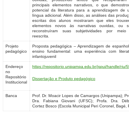
principais elementos narrativos, o que demostr
potencial da literatura para a aprendizagem de
língua adicional. Além disso, as análises das produ
escritas dos alunos mostraram que eles trouxe
elementos novos às narrativas ouvidas, ou se
reconstruíram suas subjetividades por meio
reescrita.
Projeto
Proposta pedagógica – Aprendizagem de espanho
pedagógico
ensino fundamental: uma experiência com litera
infantojuvenil
Endereço
https://repositorio.unipampa.edu.br/jspui/handle/riu/
no
Repositório
Dissertação e Produto pedagógico
Institucional
Banca
Prof. Dr. Moacir Lopes de Camargos (Unipampa); Pr
Dra. Fabiana Giovani (UFSC); Profa. Dra. Déb
Cortez Bosco (Escola Municipal Peri Coronel, Bagé,