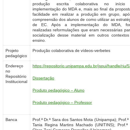
produção escrita colaborativa no início
implementação do MDA e, mais ao final da propost
facilidade em realizar a produção em grupo, ap
compreensão dos alunos de como utilizar as estraté
de EC. Após a implementação do MDA, fo
realizadas reformulações que eram necessárias pa
socialização desse material em outros contexto
ensino.
Projeto
Produção colaborativa de vídeos-verbetes
pedagógico
Endereço
https://repositorio.unipampa.edu.br/jspui/handle/riu/
no
Repositório
Dissertação
Institucional
Produto pedagógico – Aluno
Produto pedagógico – Professor
Banca
Prof.ª Dr.ª Sara dos Santos Mota (Unipampa); Prof.ª 
Tania Regina Martins Machado (UNITINS); Prof.ª 
Clara Zeni Camargo Dornelles (Unipampa)