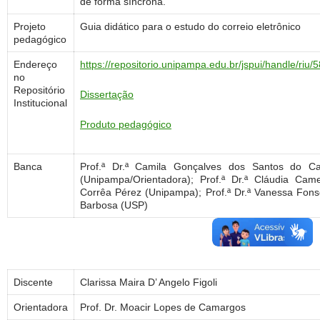
de forma síncrona.
Projeto
Guia didático para o estudo do correio eletrônico
pedagógico
Endereço
https://repositorio.unipampa.edu.br/jspui/handle/riu/
no
Repositório
Dissertação
Institucional
Produto pedagógico
Banca
Prof.ª Dr.ª Camila Gonçalves dos Santos do Ca
(Unipampa/Orientadora); Prof.ª Dr.ª Cláudia Came
Corrêa Pérez (Unipampa); Prof.ª Dr.ª Vanessa Fon
Barbosa (USP)
Discente
Clarissa Maira D’ Angelo Figoli
Orientadora
Prof. Dr. Moacir Lopes de Camargos