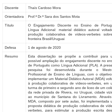
Discente
Thaís Cardoso Mora
Orientadora
Prof.ª Dr.ª Sara dos Santos Mota
Título
O Engajamento Discente no Ensino de Portug
Língua Adicional: material didático autoral volta
produção colaborativa de vídeos-verbetes sobr
fronteira Brasil/Uruguai
Defesa
1 de agosto de 2020
Resumo
Esta dissertação se propõe a contribuir para 
possível ampliação do engajamento discente no en
de Português como Língua Adicional (PLA). A pres
pesquisa foi desenvolvida durante o Mestr
Profissional de Ensino de Línguas, com o objetiv
implementar um Material Didático Autoral (MDA) vol
à produção colaborativa de vídeos-verbetes, em
turma de primeiro e segundo ano de liceo de um col
da rede privada de Rivera, no Uruguai, cidade viz
ao município de Santana do Livramento. Atravé
MDA, composto por sete aulas, foi implementada
proposta didática de produção colaborativa de víd
verbetes, para estimular a produção escrita de