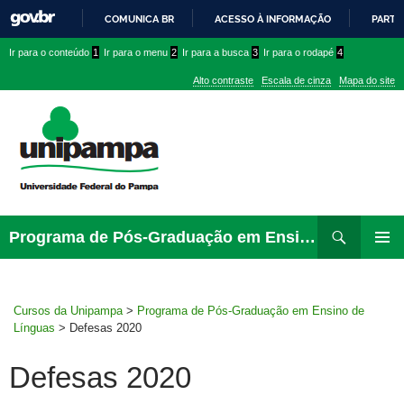
COMUNICA BR
ACESSO À INFORMAÇÃO
PARTI
IR
Ir
Ir
Ir
Ir para o conteúdo
1
Ir para o menu
2
Ir para a busca
3
Ir para o rodapé
4
PARA
para
para
para
O
Alto contraste
Escala de cinza
Mapa do site
CONTEÚDO
conteúdo
menu
menu
superior
lateral
Pesquisar
Ir
Programa de Pós-Graduação em Ensino de Línguas
para
MENU
rodapé
PRINCI
Cursos da Unipampa
>
Programa de Pós-Graduação em Ensino de
Línguas
>
Defesas 2020
Defesas 2020