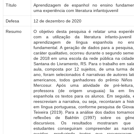
Título
Aprendizagem de espanhol no ensino fundament
uma experiência com literatura infantojuvenil
Defesa
12 de dezembro de 2020
Resumo
O objetivo desta pesquisa é relatar uma experiê
com a utilização da literatura infanto-juveni
aprendizagem de língua espanhola no ens
fundamental. A geração de dados para a pesquisa
caráter qualitativo, ocorreu durante o segundo seme
de 2018 em uma escola da rede pública na cidad
Santana do Livramento, RS. Para o trabalho em sal
aula, composta por 12 sujeitos, de uma turma d
ano, foram selecionados 4 narrativas de autores lat
americanos, todos ganhadores do prêmio Niños 
Mercosur. Após uma atividade de pré-leitura
professora (de origem uruguaia) lia em lín
espanhola os textos para os alunos. Em seguida, 
reescreviam a narrativa, ou seja, recontaram a hist
em língua portuguesa, conforme pesquisa de Giova
Teixeira (2019). Para a análise dos dados tomamo
reflexões de Bakhtin (1997) sobre os gêne
discursivos. Os resultados mostraram que
estudantes conseguiram compreender as narrati
ouvidas, produzindo textos que recuperaram