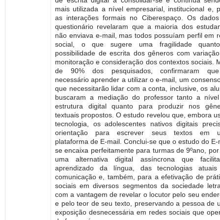
mais utilizada a nível empresarial, institucional e, 
as interações formais no Ciberespaço. Os dado
questionário revelaram que a maioria dos estuda
não enviava e-mail, mas todos possuíam perfil em 
social, o que sugere uma fragilidade quant
possibilidade de escrita dos gêneros com variaçã
monitoração e consideração dos contextos sociais. 
de 90% dos pesquisados, confirmaram qu
necessário aprender a utilizar o e-mail, um consens
que necessitarão lidar com a conta, inclusive, os al
buscaram a mediação do professor tanto a níve
estrutura digital quanto para produzir nos gên
textuais propostos. O estudo revelou que, embora 
tecnologia, os adolescentes nativos digitais prec
orientação para escrever seus textos em 
plataforma de E-mail. Conclui-se que o estudo do E-
se encaixa perfeitamente para turmas de 9ºano, por
uma alternativa digital assíncrona que facili
aprendizado da língua, das tecnologias atuais
comunicação e, também, para a efetivação de prát
sociais em diversos segmentos da sociedade letr
com a vantagem de revelar o locutor pelo seu ende
e pelo teor de seu texto, preservando a pessoa de
exposição desnecessária em redes sociais que op