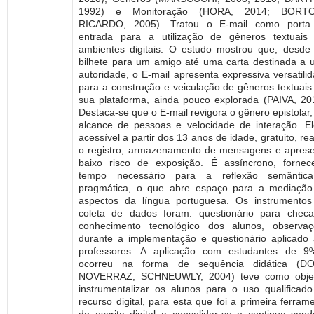
1992) e Monitoração (HORA, 2014; BORTO
RICARDO, 2005). Tratou o E-mail como porta
entrada para a utilização de gêneros textuais
ambientes digitais. O estudo mostrou que, desd
bilhete para um amigo até uma carta destinada a
autoridade, o E-mail apresenta expressiva versatili
para a construção e veiculação de gêneros textuai
sua plataforma, ainda pouco explorada (PAIVA, 20
Destaca-se que o E-mail revigora o gênero epistolar
alcance de pessoas e velocidade de interação. E
acessível a partir dos 13 anos de idade, gratuito, rea
o registro, armazenamento de mensagens e apres
baixo risco de exposição. É assíncrono, forne
tempo necessário para a reflexão semântic
pragmática, o que abre espaço para a mediação
aspectos da língua portuguesa. Os instrumento
coleta de dados foram: questionário para chec
conhecimento tecnológico dos alunos, observaç
durante a implementação e questionário aplicado
professores. A aplicação com estudantes de 9º
ocorreu na forma de sequência didática (DO
NOVERRAZ; SCHNEUWLY, 2004) teve como objet
instrumentalizar os alunos para o uso qualificad
recurso digital, para esta que foi a primeira ferram
de escrita digital a consolidar-se e continua sen