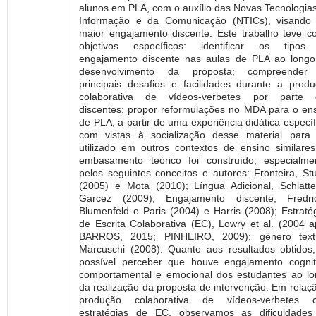
alunos em PLA, com o auxílio das Novas Tecnologia
Informação e da Comunicação (NTICs), visando
maior engajamento discente. Este trabalho teve 
objetivos específicos: identificar os tipos
engajamento discente nas aulas de PLA ao long
desenvolvimento da proposta; compreender
principais desafios e facilidades durante a prod
colaborativa de vídeos-verbetes por parte 
discentes; propor reformulações no MDA para o en
de PLA, a partir de uma experiência didática específ
com vistas à socialização desse material para
utilizado em outros contextos de ensino similare
embasamento teórico foi construído, especialme
pelos seguintes conceitos e autores: Fronteira, St
(2005) e Mota (2010); Língua Adicional, Schlatt
Garcez (2009); Engajamento discente, Fredric
Blumenfeld e Paris (2004) e Harris (2008); Estraté
de Escrita Colaborativa (EC), Lowry et al. (2004 
BARROS, 2015; PINHEIRO, 2009); gênero textu
Marcuschi (2008). Quanto aos resultados obtidos,
possível perceber que houve engajamento cognit
comportamental e emocional dos estudantes ao l
da realização da proposta de intervenção. Em relaç
produção colaborativa de vídeos-verbetes 
estratégias de EC, observamos as dificuldades