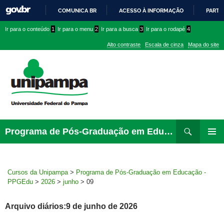
COMUNICA BR
ACESSO À INFORMAÇÃO
PARTI
IR
Ir
Ir
Ir
Ir para o conteúdo
1
Ir para o menu
2
Ir para a busca
3
Ir para o rodapé
4
PARA
para
para
para
O
Alto contraste
Escala de cinza
Mapa do site
CONTEÚDO
conteúdo
menu
menu
superior
lateral
Pesquisar
Ir
Programa de Pós-Graduação em Educação – PPGEdu
para
MENU
rodapé
PRINCI
Cursos da Unipampa
>
Programa de Pós-Graduação em Educação -
PPGEdu
>
2026
>
junho
>
09
Arquivo diários:9 de junho de 2026