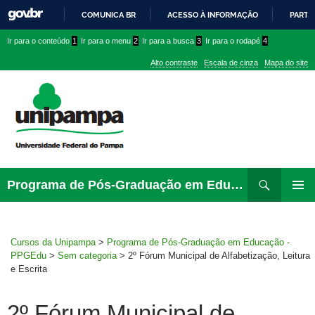
COMUNICA BR
ACESSO À INFORMAÇÃO
PARTI
IR
Ir
Ir
Ir
Ir para o conteúdo
1
Ir para o menu
2
Ir para a busca
3
Ir para o rodapé
4
PARA
para
para
para
O
Alto contraste
Escala de cinza
Mapa do site
CONTEÚDO
conteúdo
menu
menu
superior
lateral
Pesquisar
Ir
Programa de Pós-Graduação em Educação – PPGEdu
para
MENU
rodapé
PRINCI
Cursos da Unipampa
>
Programa de Pós-Graduação em Educação -
PPGEdu
>
Sem categoria
>
2º Fórum Municipal de Alfabetização, Leitura
e Escrita
2º Fórum Municipal de