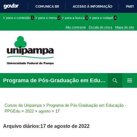
COMUNICA BR
ACESSO À INFORMAÇÃO
PARTI
IR
Ir
Ir
Ir
Ir para o conteúdo
1
Ir para o menu
2
Ir para a busca
3
Ir para o rodapé
4
PARA
para
para
para
O
Alto contraste
Escala de cinza
Mapa do site
CONTEÚDO
conteúdo
menu
menu
superior
lateral
Pesquisar
Ir
Programa de Pós-Graduação em Educação – PPGEdu
para
MENU
rodapé
PRINCI
Cursos da Unipampa
>
Programa de Pós-Graduação em Educação -
PPGEdu
>
2022
>
agosto
>
17
Arquivo diários:17 de agosto de 2022