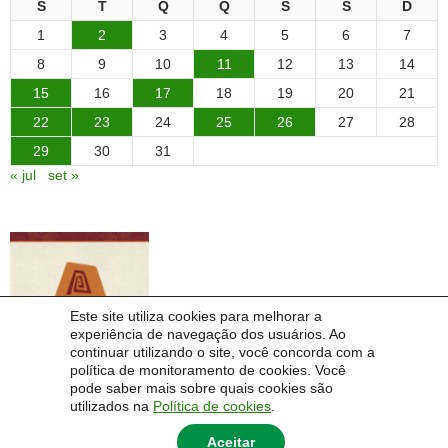
S
T
Q
Q
S
S
D
1
2
3
4
5
6
7
8
9
10
11
12
13
14
15
16
17
18
19
20
21
22
23
24
25
26
27
28
29
30
31
« jul
set »
Este site utiliza cookies para melhorar a
experiência de navegação dos usuários. Ao
continuar utilizando o site, você concorda com a
política de monitoramento de cookies. Você
pode saber mais sobre quais cookies são
utilizados na
Política de cookies
.
Aceitar