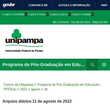
COMUNICA BR
ACESSO À INFORMAÇÃO
PARTI
IR
Ir
Ir
Ir
Ir para o conteúdo
1
Ir para o menu
2
Ir para a busca
3
Ir para o rodapé
4
PARA
para
para
para
O
Alto contraste
Escala de cinza
Mapa do site
CONTEÚDO
conteúdo
menu
menu
superior
lateral
Pesquisar
Ir
Programa de Pós-Graduação em Educação – PPGEdu
para
MENU
rodapé
PRINCI
Cursos da Unipampa
>
Programa de Pós-Graduação em Educação -
PPGEdu
>
2022
>
agosto
>
11
Arquivo diários:11 de agosto de 2022