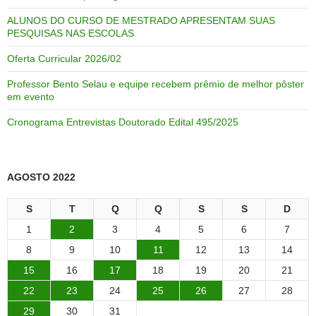
ALUNOS DO CURSO DE MESTRADO APRESENTAM SUAS
PESQUISAS NAS ESCOLAS
Oferta Curricular 2026/02
Professor Bento Selau e equipe recebem prêmio de melhor pôster
em evento
Cronograma Entrevistas Doutorado Edital 495/2025
AGOSTO 2022
S
T
Q
Q
S
S
D
1
2
3
4
5
6
7
8
9
10
11
12
13
14
15
16
17
18
19
20
21
22
23
24
25
26
27
28
29
30
31