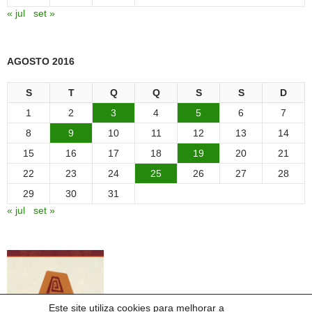
« jul
set »
AGOSTO 2016
S
T
Q
Q
S
S
D
1
2
3
4
5
6
7
8
9
10
11
12
13
14
15
16
17
18
19
20
21
22
23
24
25
26
27
28
29
30
31
« jul
set »
Este site utiliza cookies para melhorar a