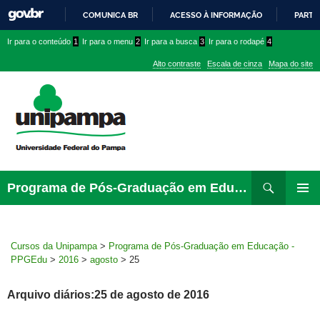
COMUNICA BR
ACESSO À INFORMAÇÃO
PARTI
IR
Ir
Ir
Ir
Ir para o conteúdo
1
Ir para o menu
2
Ir para a busca
3
Ir para o rodapé
4
PARA
para
para
para
O
Alto contraste
Escala de cinza
Mapa do site
CONTEÚDO
conteúdo
menu
menu
superior
lateral
Pesquisar
Ir
Programa de Pós-Graduação em Educação – PPGEdu
para
MENU
rodapé
PRINCI
Cursos da Unipampa
>
Programa de Pós-Graduação em Educação -
PPGEdu
>
2016
>
agosto
>
25
Arquivo diários:25 de agosto de 2016