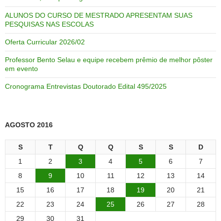
ALUNOS DO CURSO DE MESTRADO APRESENTAM SUAS
PESQUISAS NAS ESCOLAS
Oferta Curricular 2026/02
Professor Bento Selau e equipe recebem prêmio de melhor pôster
em evento
Cronograma Entrevistas Doutorado Edital 495/2025
AGOSTO 2016
S
T
Q
Q
S
S
D
1
2
3
4
5
6
7
8
9
10
11
12
13
14
15
16
17
18
19
20
21
22
23
24
25
26
27
28
29
30
31