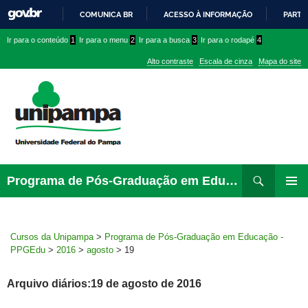
COMUNICA BR
ACESSO À INFORMAÇÃO
PARTI
IR
Ir
Ir
Ir
Ir para o conteúdo
1
Ir para o menu
2
Ir para a busca
3
Ir para o rodapé
4
PARA
para
para
para
O
Alto contraste
Escala de cinza
Mapa do site
CONTEÚDO
conteúdo
menu
menu
superior
lateral
Pesquisar
Ir
Programa de Pós-Graduação em Educação – PPGEdu
para
MENU
rodapé
PRINCI
Cursos da Unipampa
>
Programa de Pós-Graduação em Educação -
PPGEdu
>
2016
>
agosto
>
19
Arquivo diários:19 de agosto de 2016